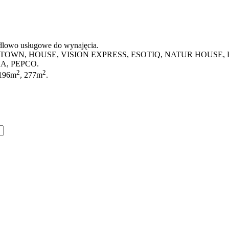
ndlowo usługowe do wynajęcia.
 CROPPTOWN, HOUSE, VISION EXPRESS, ESOTIQ, NATUR HOU
A, PEPCO.
2
2
 196m
, 277m
.