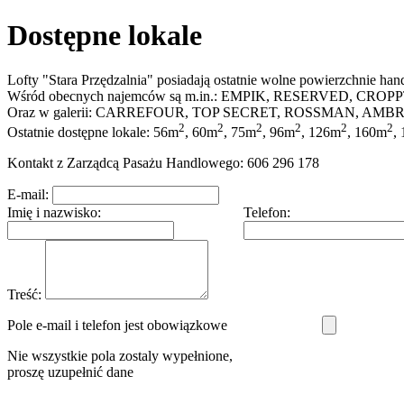
Dostępne lokale
Lofty "Stara Przędzalnia" posiadają ostatnie wolne powierzchnie ha
Wśród obecnych najemców są m.in.: EMPIK, RESERVED,
Oraz w galerii: CARREFOUR, TOP SECRET, ROSSMAN, AMBR
2
2
2
2
2
2
Ostatnie dostępne lokale: 56m
, 60m
, 75m
, 96m
, 126m
, 160m
,
Kontakt z Zarządcą Pasażu Handlowego: 606 296 178
E-mail:
Imię i nazwisko:
Telefon:
Treść:
Pole e-mail i telefon jest obowiązkowe
Nie wszystkie pola zostaly wypełnione,
proszę uzupełnić dane